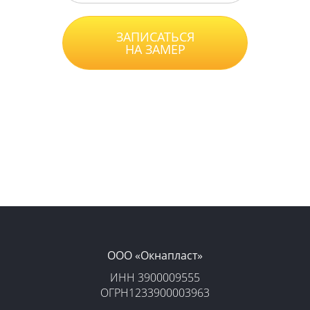
ЗАПИСАТЬСЯ
НА ЗАМЕР
Нажимая на кнопку, вы принимаете
Положение
, даете
Согласие
на обработку
персональных данных и соглашаетесь с
уловиями
Оферты
.
ООО «‎Окнапласт»‎
ИНН 3900009555
ОГРН1233900003963