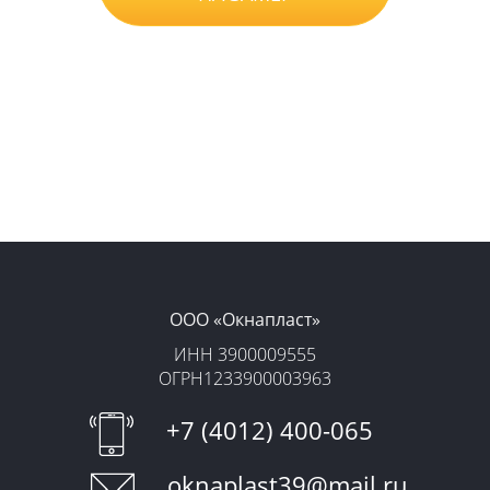
Нажимая на кнопку, вы принимаете
Положение
, даете
Согласие
на обработку
персональных данных и соглашаетесь с
уловиями
Оферты
.
ООО «‎Окнапласт»‎
ИНН 3900009555
ОГРН1233900003963
+7 (4012) 400-065
oknaplast39@mail.ru