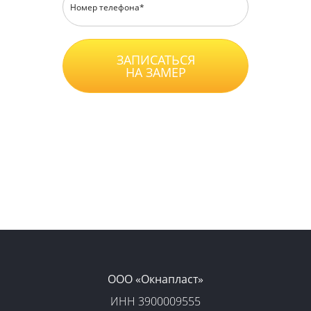
ЗАПИСАТЬСЯ
НА ЗАМЕР
Нажимая на кнопку, вы принимаете
Положение
, даете
Согласие
на обработку
персональных данных и соглашаетесь с
уловиями
Оферты
.
ООО «‎Окнапласт»‎
ИНН 3900009555