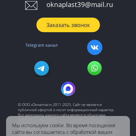
oknaplast39@mail.ru
Заказать звонок
Telegram канал
© ООО «‎Окнапласт»‎ 2011-2025. Сайт не является
публичной офертой и носит информационный характер.
Все материалы данного сайта являются объектами
авторского права (в том числе дизайн). Запрещается
Мы используем cookie. Во время посещения
копирование, распространение (в том числе путем
копирования на другие сайты и ресурсы в Интернете) или
сайта вы соглашаетесь с обработкой ваших
любое иное использование информации и объектов без