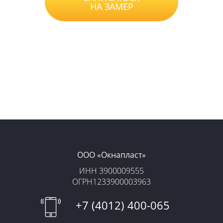
НА ЗАМЕР
Нажимая на кнопку, вы принимаете
Положение
, даете
Согласие
на обработку
персональных данных и соглашаетесь с
уловиями
Оферты
.
ООО «‎Окнапласт»‎
ИНН 3900009555
ОГРН1233900003963
+7 (4012) 400-065